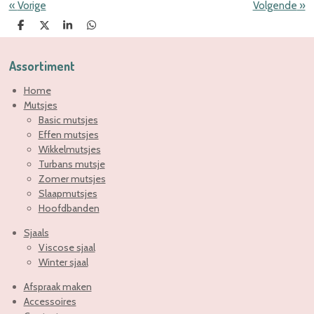
«
Vorige
Volgende
»
D
D
S
D
e
e
h
e
l
e
a
l
e
l
r
e
Assortiment
n
e
n
Home
Mutsjes
Basic mutsjes
Effen mutsjes
Wikkelmutsjes
Turbans mutsje
Zomer mutsjes
Slaapmutsjes
Hoofdbanden
Sjaals
Viscose sjaal
Winter sjaal
Afspraak maken
Accessoires