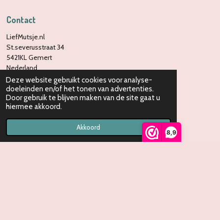
Contact
LiefMutsje.nl
St.severusstraat 34
5421KL Gemert
Nederland
Deze website gebruikt cookies voor analyse-
Info@liefmutsje.nl
doeleinden en/of het tonen van advertenties.
Door gebruik te blijven maken van de site gaat u
KvK:
78681014
hiermee akkoord.
Akkoord
8,9