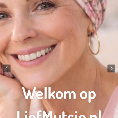
Welkom op
LiefMutsje.nl