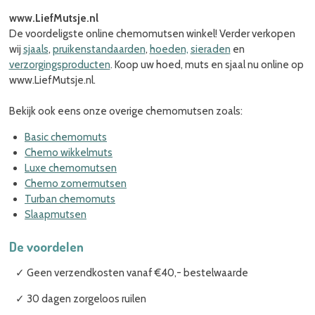
www.LiefMutsje.nl
De voordeligste online chemomutsen winkel! Verder verkopen
wij
sjaals
,
pruikenstandaarden
,
hoeden,
sieraden
en
verzorgingsproducten
. Koop uw hoed, muts en sjaal nu online op
www.LiefMutsje.nl.
Bekijk ook eens onze overige chemomutsen zoals:
Basic chemomuts
Chemo wikkelmuts
Luxe chemomutsen
Chemo zomermutsen
Turban chemomuts
Slaapmutsen
De voordelen
✓ Geen verzendkosten vanaf €40,- bestelwaarde
✓ 30 dagen zorgeloos ruilen