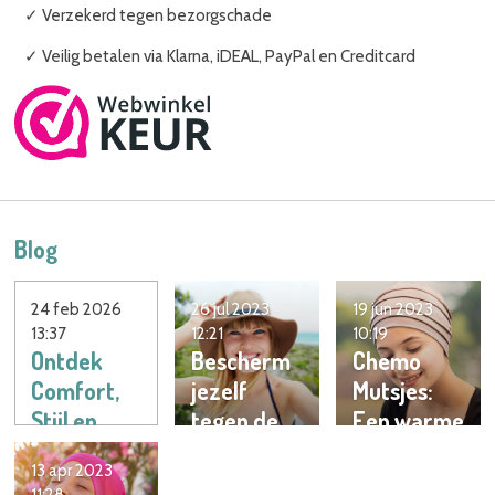
✓ Verzekerd tegen bezorgschade
✓ Veilig betalen via Klarna, iDEAL, PayPal en Creditcard
Blog
24 feb 2026
26 jul 2023
19 jun 2023
13:37
12:21
10:19
Ontdek
Bescherm
Chemo
Comfort,
jezelf
Mutsjes:
Stijl en
tegen de
Een warme
Betaalbaar
zon: Maar
omhelzing
13 apr 2023
heid met
welke
tijdens een
11:28