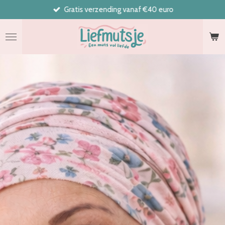
Gratis verzending vanaf €40 euro
Ga
direct
naar
de
hoofdinhoud