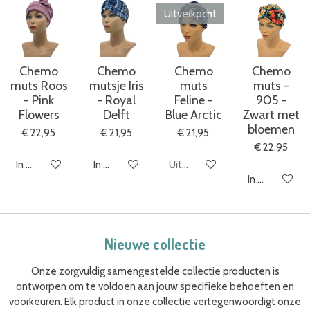
Uitverkocht
Chemo
Chemo
Chemo
Chemo
muts Roos
mutsje Iris
muts
muts -
- Pink
- Royal
Feline -
905 -
Flowers
Delft
Blue Arctic
Zwart met
bloemen
€ 22,95
€ 21,95
€ 21,95
€ 22,95
In winkelwagen
In winkelwagen
Uitverkocht
In winkelwag
Nieuwe collectie
Onze zorgvuldig samengestelde collectie producten is
ontworpen om te voldoen aan jouw specifieke behoeften en
voorkeuren. Elk product in onze collectie vertegenwoordigt onze