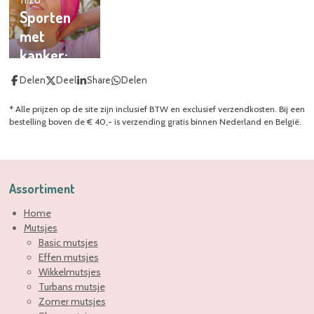
Chemo
hoed past
zware
Sporten
Mutsjes
bij jouw?
strijd
met
van
kanker:
LiefMutsje.
wat moet
Delen
Deel
Share
Delen
nl
je weten?
* Alle prijzen op de site zijn inclusief BTW en exclusief verzendkosten. Bij een
bestelling boven de € 40,- is verzending gratis binnen Nederland en België.
Assortiment
Home
Mutsjes
Basic mutsjes
Effen mutsjes
Wikkelmutsjes
Turbans mutsje
Zomer mutsjes