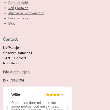
Retourbeleid
Veilig betalen
Algemene voorwaarden
Privacy policy
Blog
Contact
LiefMutsje.nl
St.severusstraat 34
5421KL Gemert
Nederland
Info@liefmutsje.nl
KvK:
78681014