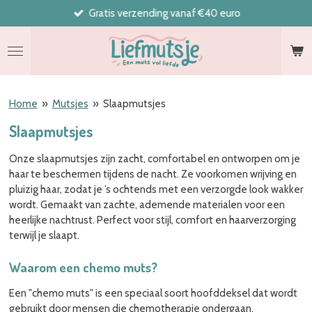
Gratis verzending vanaf €40 euro
Ga
direct
naar
de
hoofdinhoud
Home
»
Mutsjes
»
Slaapmutsjes
Slaapmutsjes
Onze slaapmutsjes zijn zacht, comfortabel en ontworpen om je
haar te beschermen tijdens de nacht. Ze voorkomen wrijving en
pluizig haar, zodat je ’s ochtends met een verzorgde look wakker
wordt. Gemaakt van zachte, ademende materialen voor een
heerlijke nachtrust. Perfect voor stijl, comfort en haarverzorging
terwijl je slaapt.
Waarom een chemo muts?
Een "chemo muts" is een speciaal soort hoofddeksel dat wordt
gebruikt door mensen die chemotherapie ondergaan.