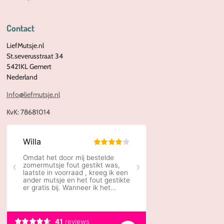
Contact
LiefMutsje.nl
St.severusstraat 34
5421KL Gemert
Nederland
Info@liefmutsje.nl
KvK:
78681014