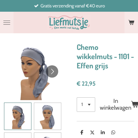
Gratis verzending vanaf €40 euro
Ga
direct
naar
de
hoofdinhoud
Chemo
wikkelmuts - 1101 -
Effen grijs
€ 22,95
In
winkelwagen
D
D
S
D