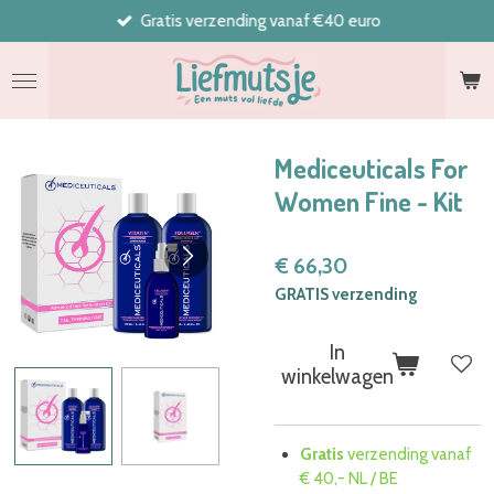
Gratis verzending vanaf €40 euro
Ga
direct
naar
de
hoofdinhoud
Mediceuticals For
Women Fine - Kit
€ 66,30
GRATIS verzending
In
winkelwagen
Gratis
verzending vanaf
€ 40,- NL / BE