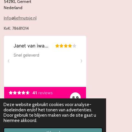
5421KL Gemert
Nederland
Info@liefmutsje.nl
KvK:
78681014
Deze website gebruikt cookies voor analyse-
doeleinden en/of het tonen van advertenties.
Door gebruik te blijven maken van de site gaat u
hiermee akkoord.
I
F
n
a
© 2014 - 2026 LiefMutsje.nl