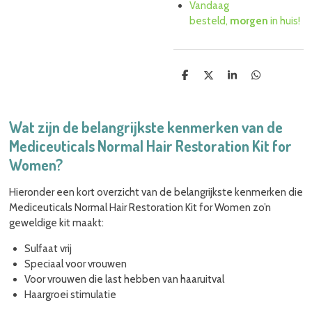
Vandaag
besteld,
morgen
in huis!
D
D
S
D
e
e
h
e
l
e
a
l
e
l
r
e
n
e
n
Wat zijn de belangrijkste kenmerken van de
Mediceuticals Normal Hair Restoration Kit for
Women?
Hieronder een kort overzicht van de belangrijkste kenmerken die
Mediceuticals Normal Hair Restoration Kit for Women zo’n
geweldige kit maakt:
Sulfaat vrij
Speciaal voor vrouwen
Voor vrouwen die last hebben van haaruitval
Haargroei stimulatie