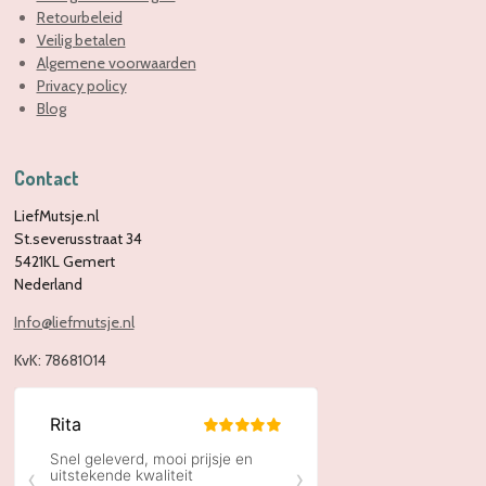
Retourbeleid
Veilig betalen
Algemene voorwaarden
Privacy policy
Blog
Contact
LiefMutsje.nl
St.severusstraat 34
5421KL Gemert
Nederland
Info@liefmutsje.nl
KvK:
78681014