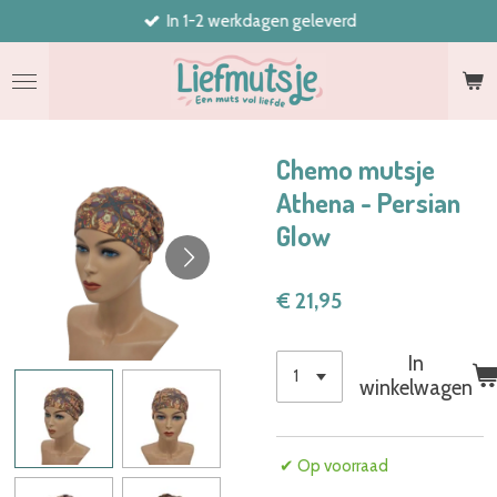
In 1-2 werkdagen geleverd
Ga
direct
naar
de
hoofdinhoud
Chemo mutsje
Athena - Persian
Glow
€ 21,95
In
winkelwagen
✔ Op voorraad