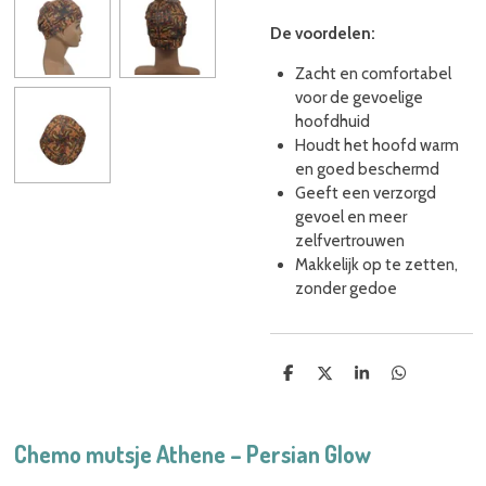
De voordelen:
Zacht en comfortabel
voor de gevoelige
hoofdhuid
Houdt het hoofd warm
en goed beschermd
Geeft een verzorgd
gevoel en meer
zelfvertrouwen
Makkelijk op te zetten,
zonder gedoe
D
D
S
D
e
e
h
e
l
e
a
l
e
l
r
e
n
e
n
Chemo mutsje Athene – Persian Glow