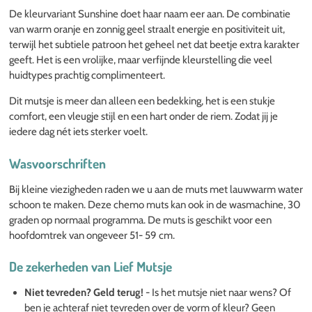
De kleurvariant Sunshine doet haar naam eer aan. De combinatie
van warm oranje en zonnig geel straalt energie en positiviteit uit,
terwijl het subtiele patroon het geheel net dat beetje extra karakter
geeft. Het is een vrolijke, maar verfijnde kleurstelling die veel
huidtypes prachtig complimenteert.
Dit mutsje is meer dan alleen een bedekking, het is een stukje
comfort, een vleugje stijl en een hart onder de riem. Zodat jij je
iedere dag nét iets sterker voelt.
Wasvoorschriften
Bij kleine viezigheden raden we u aan de muts met lauwwarm water
schoon te maken. Deze chemo muts kan ook in de wasmachine, 30
graden op normaal programma. De muts is geschikt voor een
hoofdomtrek van ongeveer 51- 59 cm.
De zekerheden van Lief Mutsje
Niet tevreden? Geld terug!
-
Is het mutsje niet naar wens? Of
ben je achteraf niet tevreden over de vorm of kleur? Geen