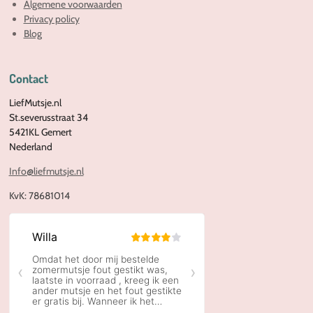
Algemene voorwaarden
Privacy policy
Blog
Contact
LiefMutsje.nl
St.severusstraat 34
5421KL Gemert
Nederland
Info@liefmutsje.nl
KvK:
78681014