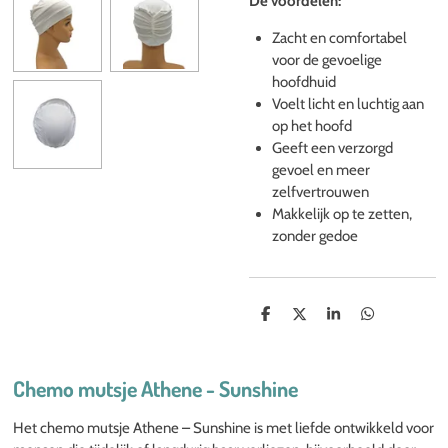
De voordelen:
Zacht en comfortabel
voor de gevoelige
hoofdhuid
Voelt licht en luchtig aan
op het hoofd
Geeft een verzorgd
gevoel en meer
zelfvertrouwen
Makkelijk op te zetten,
zonder gedoe
D
D
S
D
e
e
h
e
l
e
a
l
e
l
r
e
n
e
n
Chemo mutsje Athene - Sunshine
Het chemo mutsje Athene – Sunshine is met liefde ontwikkeld voor