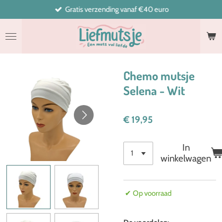
Gratis verzending vanaf €40 euro
Ga
direct
naar
de
hoofdinhoud
Chemo mutsje
Selena - Wit
€ 19,95
In
winkelwagen
✔ Op voorraad