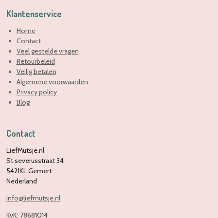
Klantenservice
Home
Contact
Veel gestelde vragen
Retourbeleid
Veilig betalen
Algemene voorwaarden
Privacy policy
Blog
Contact
LiefMutsje.nl
St.severusstraat 34
5421KL Gemert
Nederland
Info@liefmutsje.nl
KvK:
78681014