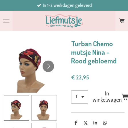
In 1-2 werkdagen geleverd
Ga
direct
naar
de
hoofdinhoud
Turban Chemo
mutsje Nina -
Rood gebloemd
€ 22,95
In
winkelwagen
D
D
S
D