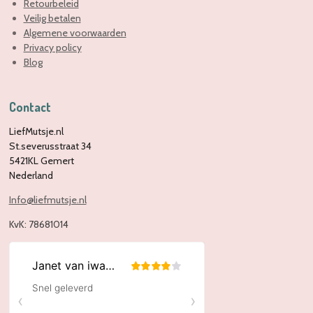
Retourbeleid
Veilig betalen
Algemene voorwaarden
Privacy policy
Blog
Contact
LiefMutsje.nl
St.severusstraat 34
5421KL Gemert
Nederland
Info@liefmutsje.nl
KvK:
78681014