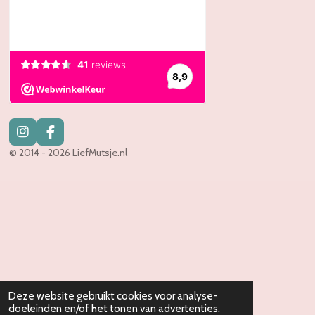
I
F
n
a
© 2014 - 2026 LiefMutsje.nl
s
c
t
e
a
b
g
o
r
o
a
k
m
Deze website gebruikt cookies voor analyse-
doeleinden en/of het tonen van advertenties.