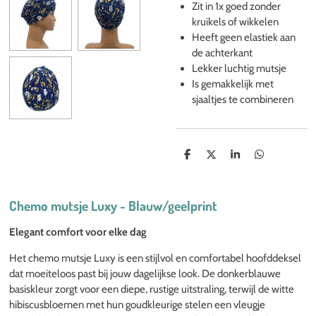
Zit in 1x goed zonder
kruikels of wikkelen
Heeft geen elastiek aan
de achterkant
Lekker luchtig mutsje
Is gemakkelijk met
sjaaltjes te combineren
D
D
S
D
e
e
h
e
l
e
a
l
e
l
r
e
n
e
n
Chemo mutsje Luxy - Blauw/geelprint
Elegant comfort voor elke dag
Het chemo mutsje Luxy is een stijlvol en comfortabel hoofddeksel
dat moeiteloos past bij jouw dagelijkse look. De donkerblauwe
basiskleur zorgt voor een diepe, rustige uitstraling, terwijl de witte
hibiscusbloemen met hun goudkleurige stelen een vleugje