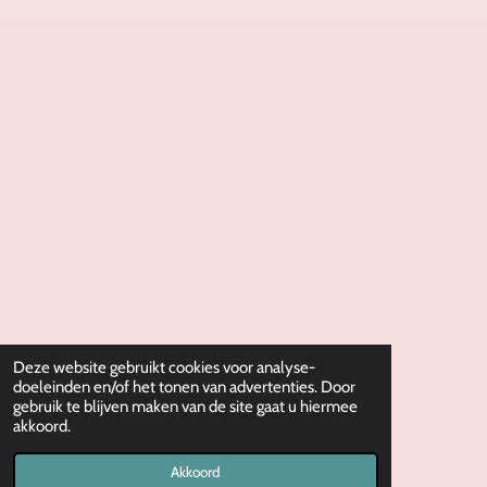
t
e
a
b
g
o
r
o
a
k
m
Deze website gebruikt cookies voor analyse-
doeleinden en/of het tonen van advertenties. Door
gebruik te blijven maken van de site gaat u hiermee
akkoord.
Akkoord