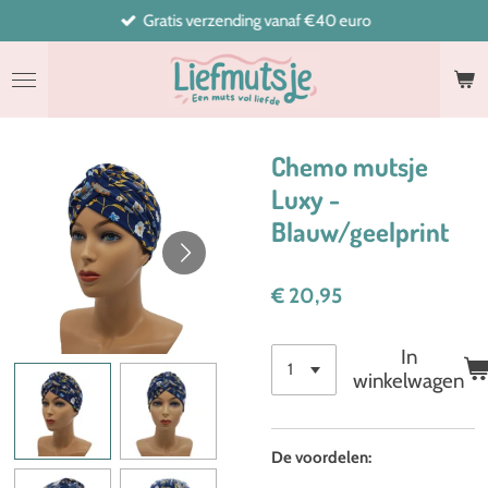
Gratis verzending vanaf €40 euro
Ga
direct
naar
de
hoofdinhoud
Chemo mutsje
Luxy -
Blauw/geelprint
€ 20,95
In
winkelwagen
De voordelen: