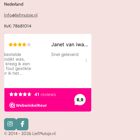
Nederland
Info@liefmutsje.nl
KvK:
78681014
I
F
n
a
© 2014 - 2026 LiefMutsje.nl
s
c