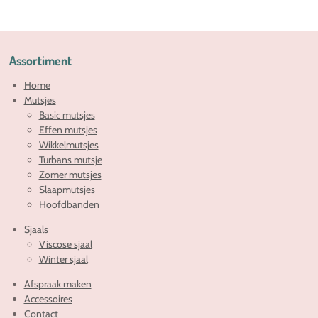
e
l
r
e
n
e
n
Assortiment
Home
Mutsjes
Basic mutsjes
Effen mutsjes
Wikkelmutsjes
Turbans mutsje
Zomer mutsjes
Slaapmutsjes
Hoofdbanden
Sjaals
Viscose sjaal
Winter sjaal
Afspraak maken
Accessoires
Contact