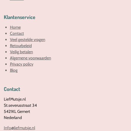
Klantenservice
Home
Contact
Veel gestelde vragen
Retourbeleid
Veilig betalen
Algemene voorwaarden
Privacy policy
Blog
Contact
LiefMutsje.nl
St.severusstraat 34
5421KL Gemert
Nederland
Info@liefmutsje.nl