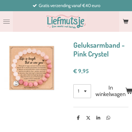
Gratis verzending vanaf €40 euro
Ga
direct
naar
de
hoofdinhoud
Geluksarmband -
Pink Crystel
€ 9,95
In
winkelwagen
D
D
S
D
e
e
h
e
l
e
a
l