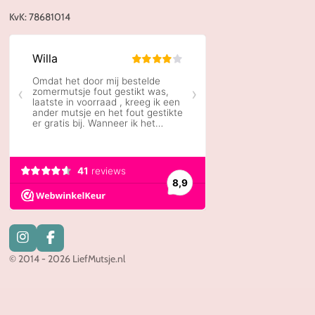
KvK:
78681014
I
F
n
a
© 2014 - 2026 LiefMutsje.nl
s
c
t
e
a
b
g
o