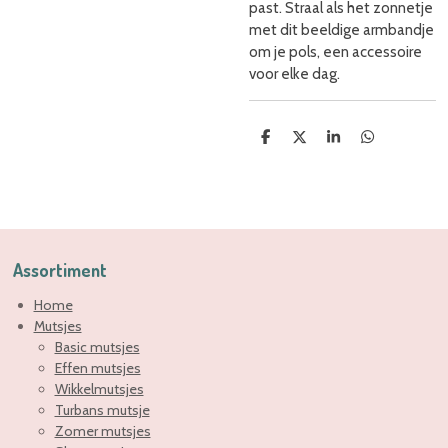
past.
Straal als het zonnetje
met dit beeldige armbandje
om je pols, een accessoire
voor elke dag.
D
D
S
D
e
e
h
e
l
e
a
l
e
l
r
e
n
e
n
Assortiment
Home
Mutsjes
Basic mutsjes
Effen mutsjes
Wikkelmutsjes
Turbans mutsje
Zomer mutsjes