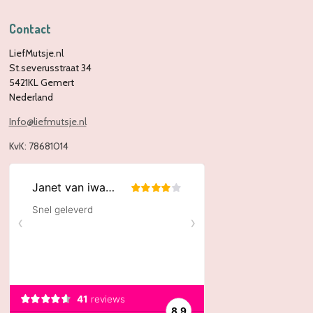
Contact
LiefMutsje.nl
St.severusstraat 34
5421KL Gemert
Nederland
Info@liefmutsje.nl
KvK:
78681014