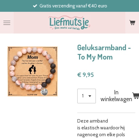
Gratis verzending vanaf €40 euro
Ga
direct
naar
de
hoofdinhoud
Geluksarmband -
To My Mom
€ 9,95
In
winkelwagen
Deze armband
is elastisch waardoor hij
nagenoeg om elke pols