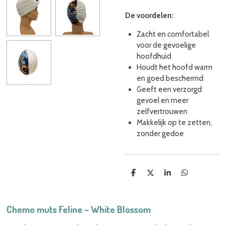
De voordelen:
Zacht en comfortabel
voor de gevoelige
hoofdhuid
Houdt het hoofd warm
en goed beschermd
Geeft een verzorgd
gevoel en meer
zelfvertrouwen
Makkelijk op te zetten,
zonder gedoe
D
D
S
D
e
e
h
e
l
e
a
l
e
l
r
e
n
e
n
Chemo muts Feline - White Blossom