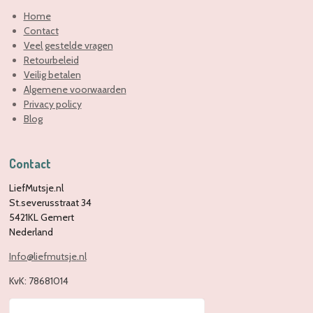
Home
Contact
Veel gestelde vragen
Retourbeleid
Veilig betalen
Algemene voorwaarden
Privacy policy
Blog
Contact
LiefMutsje.nl
St.severusstraat 34
5421KL Gemert
Nederland
Info@liefmutsje.nl
KvK:
78681014