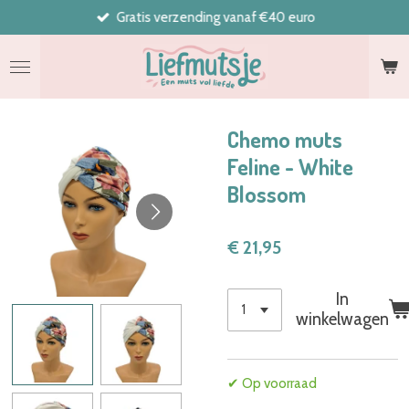
Gratis verzending vanaf €40 euro
Ga
direct
naar
de
hoofdinhoud
Chemo muts
Feline - White
Blossom
€ 21,95
In
winkelwagen
✔ Op voorraad