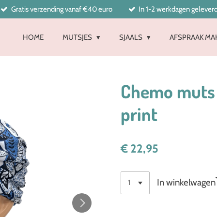
Gratis verzending vanaf €40 euro
In 1-2 werkdagen gelever
HOME
MUTSJES
SJAALS
AFSPRAAK MA
Chemo muts 
print
€ 22,95
In winkelwagen