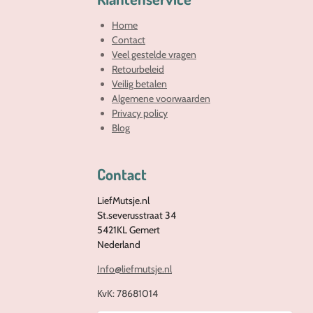
Home
Contact
Veel gestelde vragen
Retourbeleid
Veilig betalen
Algemene voorwaarden
Privacy policy
Blog
Contact
LiefMutsje.nl
St.severusstraat 34
5421KL Gemert
Nederland
Info@liefmutsje.nl
KvK:
78681014